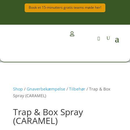
Book et 15-minutters gratis teams møde her!

Shop
/
Gnaverbekæmpelse
/
Tilbehør
/ Trap & Box
Spray (CARAMEL)
Trap & Box Spray
(CARAMEL)