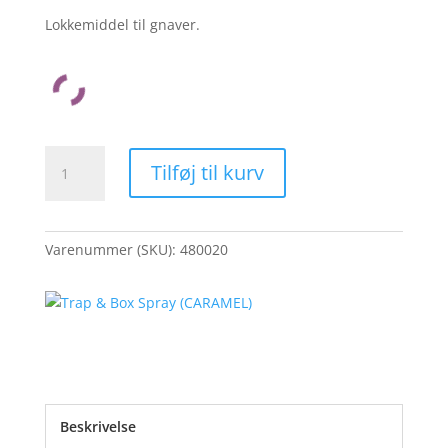
Lokkemiddel til gnaver.
Trap
Tilføj til kurv
&
Box
Spray
(CARAMEL)
Varenummer (SKU):
480020
antal
Beskrivelse