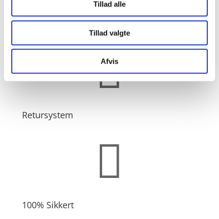
Tillad alle
Fuld support
Tillad valgte

Afvis
Retursystem

100% Sikkert