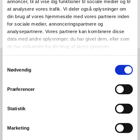
annoncer, til at vise dig funktioner til sociale medier og til
Rapportering
at analysere vores trafik. Vi deler også oplysninger om
din brug af vores hjemmeside med vores partnere inden
for sociale medier, annonceringspartnere og
analysepartnere. Vores partnere kan kombinere disse
data med andre oplysninger, du har givet dem, eller som
de har indsamlet fra din brug af deres tjenester.
Samtykkevalg
Nødvendig
Intelligentcity
Præferencer
IntelligentCity udvikler og
forhandler koncepter til giftfri og skjult
skadedyrsbekæmpelse.
Statistik
Løsninger
Marketing
Miljø- og bæredygtighed