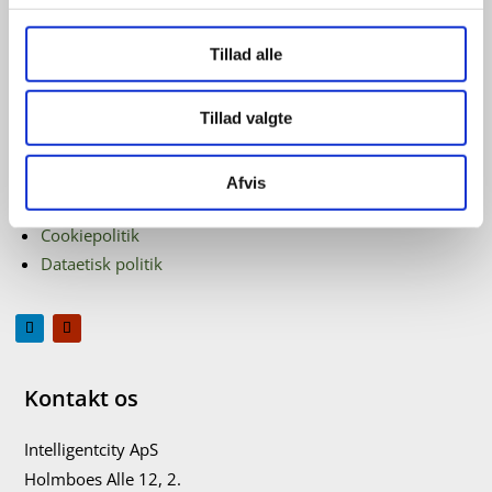
Information
Tillad alle
Erhvervslogin
Tillad valgte
Privat login
Handelsbetingelser
Databehandleraftale
Afvis
Privatlivspolitik
Cookiepolitik
Dataetisk politik
Kontakt os
Intelligentcity ApS
Holmboes Alle 12, 2.