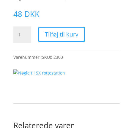
48
DKK
Nøgle
Tilføj til kurv
til
SX
rottestation
antal
Varenummer (SKU):
2303
Relaterede varer