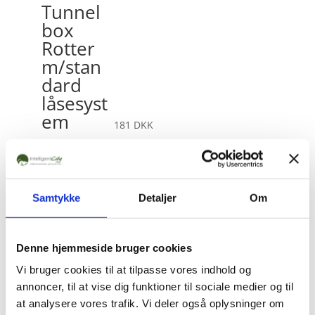
Tunnel
box
Rotter
m/stan
dard
låsesyst
em
181
DKK
Samtykke
Detaljer
Om
Nara
Lure –
Chokola
Denne hjemmeside bruger cookies
de
Vi bruger cookies til at tilpasse vores indhold og
Aroma
annoncer, til at vise dig funktioner til sociale medier og til
661
DKK
at analysere vores trafik. Vi deler også oplysninger om