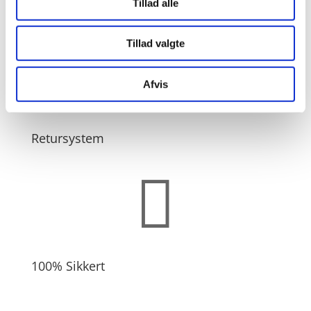
Tillad alle
Fuld support
Tillad valgte

Afvis
Retursystem

100% Sikkert