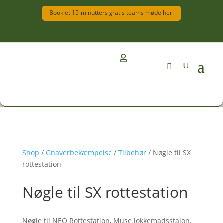
Book et 15-minutters gratis teams møde her!

Shop
/
Gnaverbekæmpelse
/
Tilbehør
/ Nøgle til SX
rottestation
Nøgle til SX rottestation
Nøgle til NEO Rottestation, Muse lokkemadsstaion.