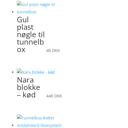
Gul
plast
nøgle til
tunnelb
ox
48
DKK
Nara
blokke
– kød
448
DKK