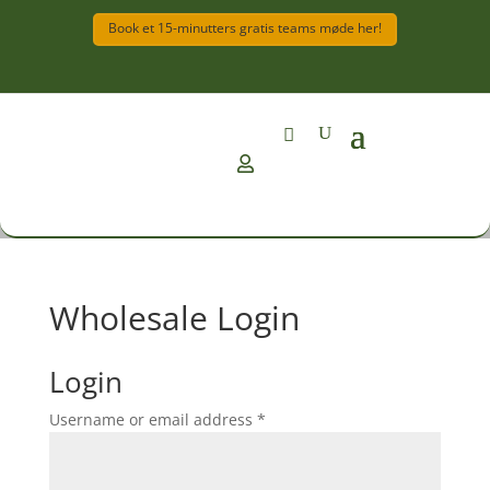
Book et 15-minutters gratis teams møde her!

Wholesale Login
Login
Username or email address
*