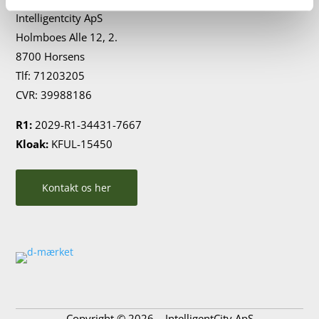
Intelligentcity ApS
Holmboes Alle 12, 2.
8700 Horsens
Tlf: 71203205
CVR:
39988186
R1:
2029-R1-34431-7667
Kloak:
KFUL-15450
Kontakt os her
Copyright © 2026 – IntelligentCity ApS