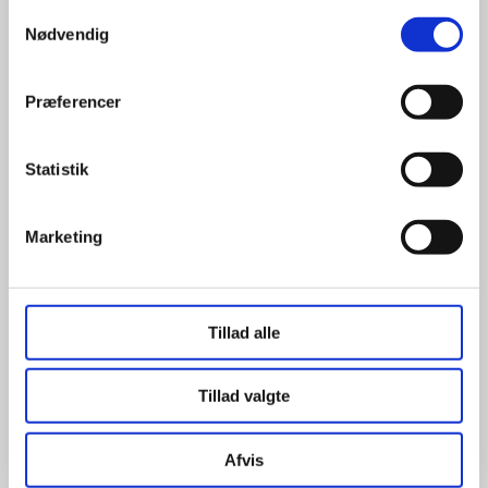
Løsninger
Samtykkevalg
Miljø- og bæredygtighed
Nødvendig
Præferencer
Information
Erhvervslogin
Statistik
Privat login
Handelsbetingelser
Marketing
Databehandleraftale
Privatlivspolitik
Cookiepolitik
Dataetisk politik
Tillad alle
Tillad valgte
Kontakt os
Afvis