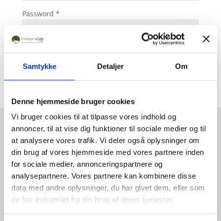
Password
*
Remember me
Samtykke
Detaljer
Om
Log in
Denne hjemmeside bruger cookies
Lost your password?
Vi bruger cookies til at tilpasse vores indhold og
annoncer, til at vise dig funktioner til sociale medier og til
at analysere vores trafik. Vi deler også oplysninger om
Intelligentcity
din brug af vores hjemmeside med vores partnere inden
for sociale medier, annonceringspartnere og
IntelligentCity udvikler og
analysepartnere. Vores partnere kan kombinere disse
forhandler koncepter til giftfri og skjult
data med andre oplysninger, du har givet dem, eller som
skadedyrsbekæmpelse.
de har indsamlet fra din brug af deres tjenester.