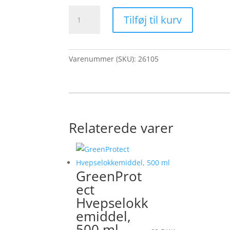
LED-
Tilføj til kurv
strimler
til
Infiniti
antal
Varenummer (SKU):
26105
Relaterede varer
GreenProt
ect
Hvepselokk
emiddel,
500 ml