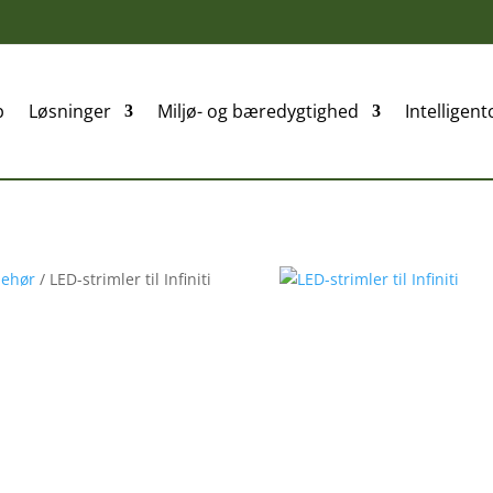
p
Løsninger
Miljø- og bæredygtighed
Intelligent
p
Løsninger
Miljø- og bæredygtighed
Intelligent
behør
/ LED-strimler til Infiniti