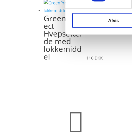
GreenProt
Afvis
ect
Hvepsefæl
de med
lokkemidd
el
116
DKK
