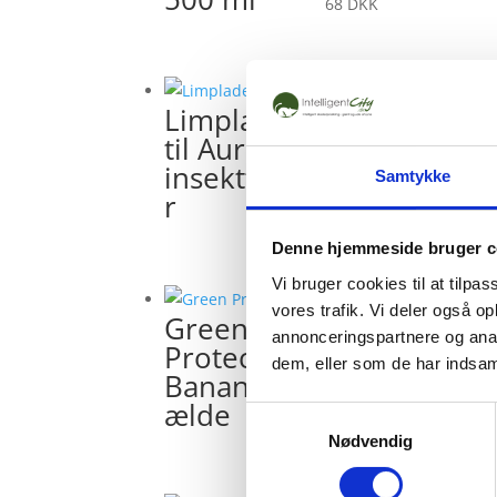
68
DKK
Limplade
til Aura
insektfange
Samtykke
r
227
DKK
Denne hjemmeside bruger c
Vi bruger cookies til at tilpas
vores trafik. Vi deler også 
Green
annonceringspartnere og anal
Protect
dem, eller som de har indsaml
Bananfluef
ælde
Samtykkevalg
73
DKK
Nødvendig