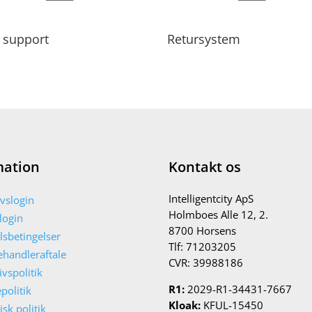
 support
Retursystem
mation
Kontakt os
Intelligentcity ApS
vslogin
Holmboes Alle 12, 2.
 login
8700 Horsens
sbetingelser
Tlf: 71203205
handleraftale
CVR:
39988186
ivspolitik
R1:
2029-R1-34431-7667
politik
Kloak:
KFUL-15450
isk politik