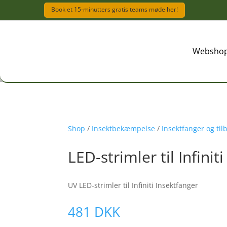
Book et 15-minutters gratis teams møde her!
Websho
Websho
Shop
/
Insektbekæmpelse
/
Insektfanger og til
LED-strimler til Infiniti
UV LED-strimler til Infiniti Insektfanger
481
DKK